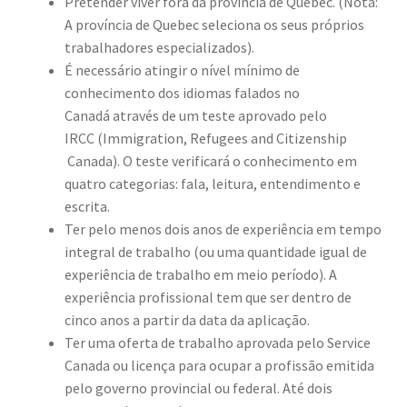
Pretender viver fora da província de Quebec. (Nota:
RESIDÊNCIA PERMANENTE
Exp
A província de Quebec seleciona os seus próprios
chi
trabalhadores especializados).
VISTOS
Exp
me
É necessário atingir o nível mínimo de
chi
conhecimento dos idiomas falados no
RESIDÊNCIA TEMPORÁRIA
Exp
me
Canadá através de um teste aprovado pelo
chi
SERVIÇOS PARA RESIDENTES
Exp
IRCC (Immigration, Refugees and Citizenship
me
chi
Canada). O teste verificará o conhecimento em
AVALIAÇÕES GRATUITAS
me
quatro categorias: fala, leitura, entendimento e
DEPOIMENTOS
escrita.
Ter pelo menos dois anos de experiência em tempo
NOTÍCIAS
integral de trabalho (ou uma quantidade igual de
CONTATO
experiência de trabalho em meio período). A
experiência profissional tem que ser dentro de
cinco anos a partir da data da aplicação.
Ter uma oferta de trabalho aprovada pelo Service
Canada ou licença para ocupar a profissão emitida
pelo governo provincial ou federal. Até dois