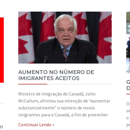
AUMENTO NO NÚMERO DE
IMIGRANTES ACEITOS
G
D
Ministro de Imigração do Canadá, John
McCallum, afirmou sua intenção de “aumentar
O
substancialmente” o número de novos
s
imigrantes para o Canadá, a fim de preencher
o
s
p
Continuar Lendo »
EM