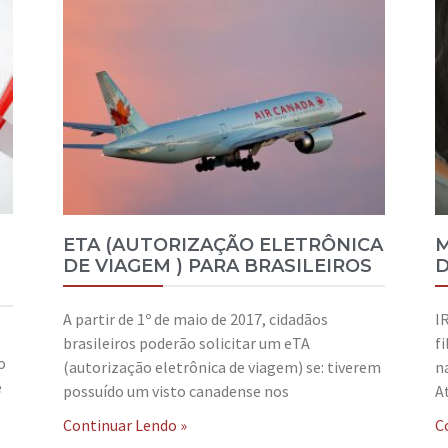
ETA (AUTORIZAÇÃO ELETRÔNICA
M
DE VIAGEM ) PARA BRASILEIROS
D
A partir de 1º de maio de 2017, cidadãos
I
brasileiros poderão solicitar um eTA
f
o
(autorização eletrônica de viagem) se: tiverem
n
é
possuído um visto canadense nos
A
Continuar Lendo »
C