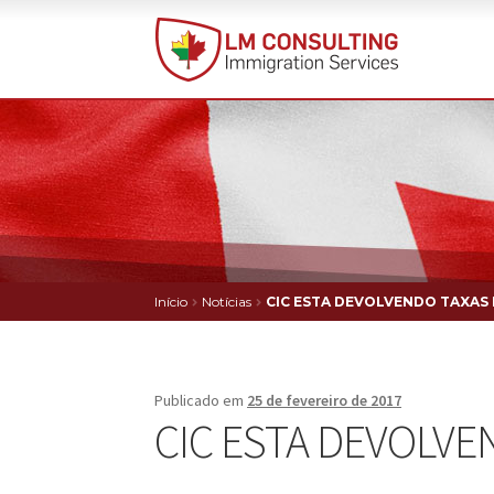
Pular
Pular
para
para
navegação
o
conteúdo
Início
Notícias
CIC ESTA DEVOLVENDO TAXAS 
Publicado em
25 de fevereiro de 2017
CIC ESTA DEVOLVE