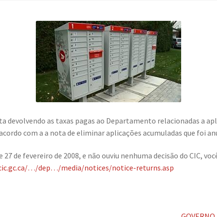
ta devolvendo as taxas pagas ao Departamento relacionadas a ap
 acordo com a a nota de eliminar aplicações acumuladas que foi a
 27 de fevereiro de 2008, e não ouviu nenhuma decisão do CIC, você
cic.gc.ca/…/dep…/media/notices/notice-returns.asp
Next
GOVERNO 