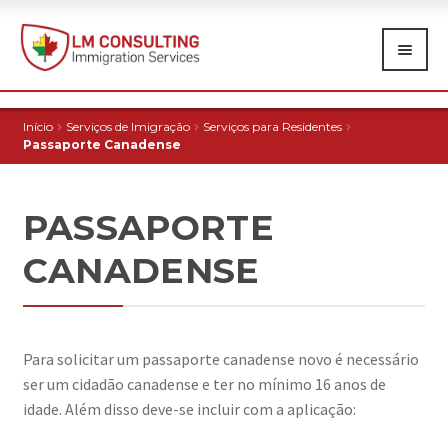
Pular
Pular
para
para
navegação
o
conteúdo
HOME
Início
Serviços de Imigração
Serviços para Residentes
Passaporte Canadense
SOBRE
SERVIÇOS DE IMIGRAÇÃO
Exp
chi
PASSAPORTE
EXPRESS ENTRY
Exp
me
chi
CANADENSE
RESIDÊNCIA PERMANENTE
Exp
me
chi
VISTOS
Exp
me
chi
RESIDÊNCIA TEMPORÁRIA
Exp
Para solicitar um passaporte canadense novo é necessário
me
chi
ser um cidadão canadense e ter no mínimo 16 anos de
SERVIÇOS PARA RESIDENTES
Exp
me
idade. Além disso deve-se incluir com a aplicação:
chi
CIDADANIA CANADENSE
me