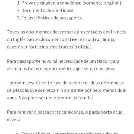
Prova de cidadania canadense (somente original)
RENOVAÇÃO DO PR CARD
Documento de identidade
Fotos idênticas de passaporte
PASSAPORTE CANADENSE
Todos os documentos devem ser apresentados em francês
PATROCINIO FAMILIAR (FAMILY
ou Inglês. Se um documento estiver em outro idioma,
SPONSORSHIP)
deverá ser fornecida uma tradução oficial.
AVALIAÇÕES GRATUITAS
Para passaporte novo há necessidade de um fiador para
DEPOIMENTOS
assinar as fotos e os documentos que serão enviados.
NOTÍCIAS
Também deverá ser fornecido o nome de duas referências
CONTATO
de pessoas que conheçam o aplicante por pelo menos dois
anos. Não pode ser um membro da família.
Para renovar o passaporte canadense, o passaporte atual
deverá:
Estar válido ou ter expirado por não mais de um